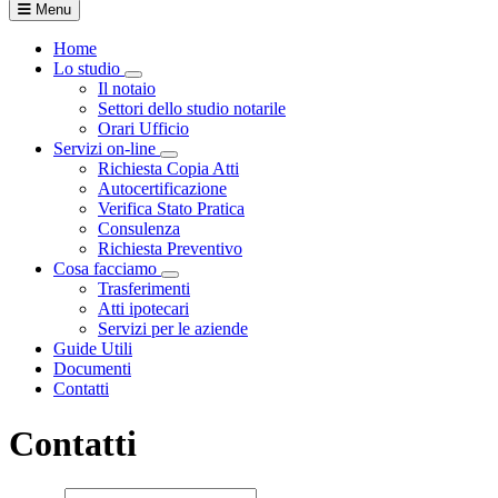
Menu
Home
Lo studio
Visualizza menù di secondo livello
Il notaio
Settori dello studio notarile
Orari Ufficio
Servizi on-line
Visualizza menù di secondo livello
Richiesta Copia Atti
Autocertificazione
Verifica Stato Pratica
Consulenza
Richiesta Preventivo
Cosa facciamo
Visualizza menù di secondo livello
Trasferimenti
Atti ipotecari
Servizi per le aziende
Guide Utili
Documenti
Contatti
Contatti
Loading...