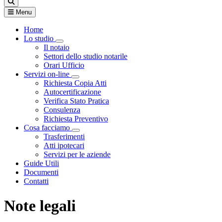
Menu
Home
Lo studio
Visualizza menù di secondo livello
Il notaio
Settori dello studio notarile
Orari Ufficio
Servizi on-line
Visualizza menù di secondo livello
Richiesta Copia Atti
Autocertificazione
Verifica Stato Pratica
Consulenza
Richiesta Preventivo
Cosa facciamo
Visualizza menù di secondo livello
Trasferimenti
Atti ipotecari
Servizi per le aziende
Guide Utili
Documenti
Contatti
Note legali