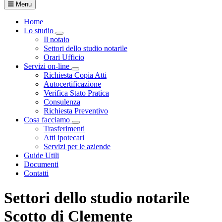
Menu
Home
Lo studio
Visualizza menù di secondo livello
Il notaio
Settori dello studio notarile
Orari Ufficio
Servizi on-line
Visualizza menù di secondo livello
Richiesta Copia Atti
Autocertificazione
Verifica Stato Pratica
Consulenza
Richiesta Preventivo
Cosa facciamo
Visualizza menù di secondo livello
Trasferimenti
Atti ipotecari
Servizi per le aziende
Guide Utili
Documenti
Contatti
Settori dello studio notarile
Scotto di Clemente