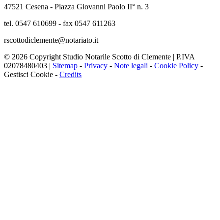
47521 Cesena - Piazza Giovanni Paolo II° n. 3
tel. 0547 610699 - fax 0547 611263
rscottodiclemente@notariato.it
© 2026 Copyright Studio Notarile Scotto di Clemente | P.IVA
02078480403 |
Sitemap
-
Privacy
-
Note legali
-
Cookie Policy
-
Gestisci Cookie
-
Credits