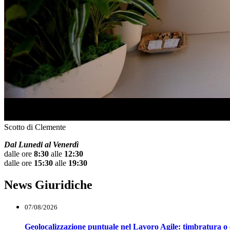
Scotto di Clemente
Dal Lunedi al Venerdì
dalle ore
8:30
alle
12:30
dalle ore
15:30
alle
19:30
News Giuridiche
07/08/2026
Geolocalizzazione puntuale nel Lavoro Agile: timbratura o 