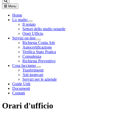
Menu
Home
Lo studio
Visualizza menù di secondo livello
Il notaio
Settori dello studio notarile
Orari Ufficio
Servizi on-line
Visualizza menù di secondo livello
Richiesta Copia Atti
Autocertificazione
Verifica Stato Pratica
Consulenza
Richiesta Preventivo
Cosa facciamo
Visualizza menù di secondo livello
Trasferimenti
Atti ipotecari
Servizi per le aziende
Guide Utili
Documenti
Contatti
Orari d'ufficio