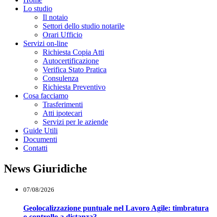
Lo studio
Il notaio
Settori dello studio notarile
Orari Ufficio
Servizi on-line
Richiesta Copia Atti
Autocertificazione
Verifica Stato Pratica
Consulenza
Richiesta Preventivo
Cosa facciamo
Trasferimenti
Atti ipotecari
Servizi per le aziende
Guide Utili
Documenti
Contatti
News Giuridiche
07/08/2026
Geolocalizzazione puntuale nel Lavoro Agile: timbratura
o controllo a distanza?