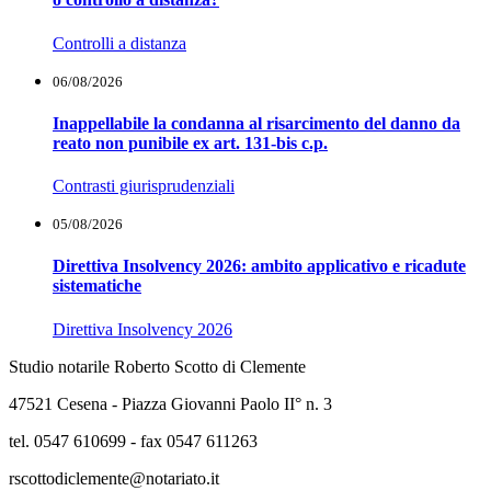
Controlli a distanza
06/08/2026
Inappellabile la condanna al risarcimento del danno da
reato non punibile ex art. 131-bis c.p.
Contrasti giurisprudenziali
05/08/2026
Direttiva Insolvency 2026: ambito applicativo e ricadute
sistematiche
Direttiva Insolvency 2026
Studio notarile Roberto Scotto di Clemente
47521 Cesena - Piazza Giovanni Paolo II° n. 3
tel. 0547 610699 - fax 0547 611263
rscottodiclemente@notariato.it