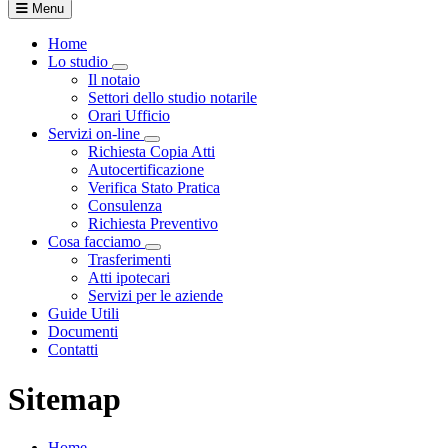
Menu
Home
Lo studio
Visualizza menù di secondo livello
Il notaio
Settori dello studio notarile
Orari Ufficio
Servizi on-line
Visualizza menù di secondo livello
Richiesta Copia Atti
Autocertificazione
Verifica Stato Pratica
Consulenza
Richiesta Preventivo
Cosa facciamo
Visualizza menù di secondo livello
Trasferimenti
Atti ipotecari
Servizi per le aziende
Guide Utili
Documenti
Contatti
Sitemap
Home