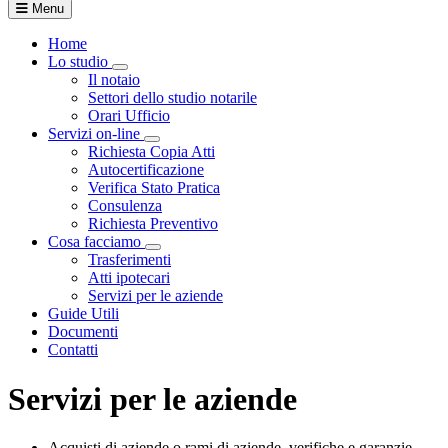
Menu
Home
Lo studio
Visualizza menù di secondo livello
Il notaio
Settori dello studio notarile
Orari Ufficio
Servizi on-line
Visualizza menù di secondo livello
Richiesta Copia Atti
Autocertificazione
Verifica Stato Pratica
Consulenza
Richiesta Preventivo
Cosa facciamo
Visualizza menù di secondo livello
Trasferimenti
Atti ipotecari
Servizi per le aziende
Guide Utili
Documenti
Contatti
Servizi per le aziende
Acquisti di aziende o rami di aziende, verifiche e garanzie