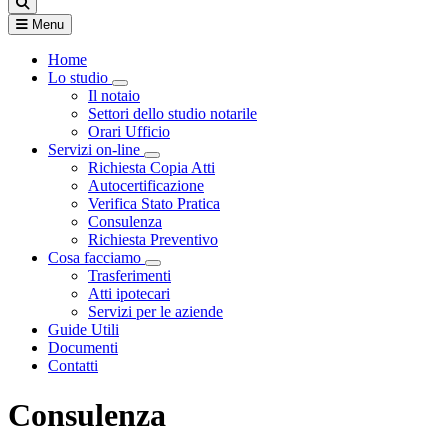
Menu
Home
Lo studio
Visualizza menù di secondo livello
Il notaio
Settori dello studio notarile
Orari Ufficio
Servizi on-line
Visualizza menù di secondo livello
Richiesta Copia Atti
Autocertificazione
Verifica Stato Pratica
Consulenza
Richiesta Preventivo
Cosa facciamo
Visualizza menù di secondo livello
Trasferimenti
Atti ipotecari
Servizi per le aziende
Guide Utili
Documenti
Contatti
Consulenza